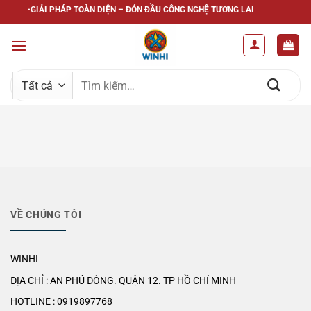
Bỏ
INHI –GIẢI PHÁP TOÀN DIỆN – ĐÓN ĐẦU CÔNG NGHỆ TƯƠNG LAI
qua
nội
dung
Tìm
kiếm:
VỀ CHÚNG TÔI
WINHI
ĐỊA CHỈ : AN PHÚ ĐÔNG. QUẬN 12. TP HỒ CHÍ MINH
HOTLINE : 0919897768