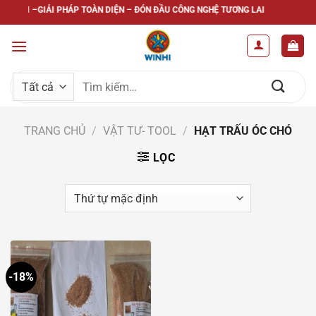
Bỏ
WINHI –GIẢI PHÁP TOÀN DIỆN – ĐÓN ĐẦU CÔNG NGHỆ TƯƠNG LAI
qua
nội
dung
Tìm
kiếm:
TRANG CHỦ
/
VẬT TƯ- TOOL
/
HẠT TRẤU ÓC CHÓ
LỌC
-18%