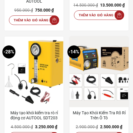
AUTOOL
Giá
Giá
14.500.000
₫
13.500.000
₫
gốc
hiện
Giá
Giá
950.000
₫
750.000
₫
là:
tại
gốc
hiện
THÊM VÀO GIỎ HÀNG
14.500.000 ₫.
là:
là:
tại
13.5
THÊM VÀO GIỎ HÀNG
950.000 ₫.
là:
750.000 ₫.
-28%
-14%
Máy tạo khói kiểm tra rò rỉ
Máy Tạo Khói Kiểm Tra Rõ Rỉ
động cơ AUTOOL SDT203
Trên Ô Tô
Giá
Giá
Giá
Giá
4.500.000
₫
3.250.000
₫
2.900.000
₫
2.500.000
₫
gốc
hiện
gốc
hiện