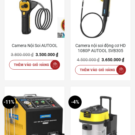
Camera Nội Soi AUTOOL
Camera nội soi động cơ HD
1080P AUTOOL SVB305
Giá
Giá
3.800.000
₫
3.500.000
₫
gốc
hiện
Giá
Giá
4.500.000
₫
3.650.000
₫
là:
tại
gốc
hiện
THÊM VÀO GIỎ HÀNG
3.800.000 ₫.
là:
là:
tại
3.500.000 ₫.
THÊM VÀO GIỎ HÀNG
4.500.000 ₫.
là:
3.650
-11%
-4%