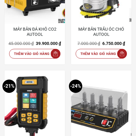
MÁY BẮN ĐÁ KHÔ CO2
MÁY BẮN TRẤU ÓC CHÓ
AUTOOL
AUTOOL
Giá
Giá
Giá
Giá
45.000.000
₫
39.900.000
₫
7.000.000
₫
6.750.000
₫
gốc
hiện
gốc
hiện
là:
tại
là:
tại
THÊM VÀO GIỎ HÀNG
THÊM VÀO GIỎ HÀNG
45.000.000 ₫.
là:
7.000.000 ₫.
là:
39.900.000 ₫.
6.750
-21%
-24%