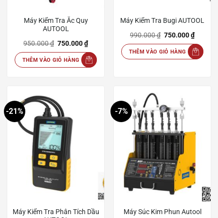
Máy Kiểm Tra Ắc Quy
Máy Kiểm Tra Bugi AUTOOL
AUTOOL
Giá
Giá
990.000
₫
750.000
₫
gốc
hiện
Giá
Giá
950.000
₫
750.000
₫
là:
tại
gốc
hiện
THÊM VÀO GIỎ HÀNG
990.000 ₫.
là:
là:
tại
750.000
THÊM VÀO GIỎ HÀNG
950.000 ₫.
là:
750.000 ₫.
-21%
-7%
Máy Kiểm Tra Phân Tích Dầu
Máy Súc Kim Phun Autool