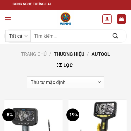
Bỏ
ĐẦU CÔNG NGHỆ TƯƠNG LAI
qua
nội
dung
Tìm
kiếm:
TRANG CHỦ
/
THƯƠNG HIỆU
/
AUTOOL
LỌC
-8%
-19%