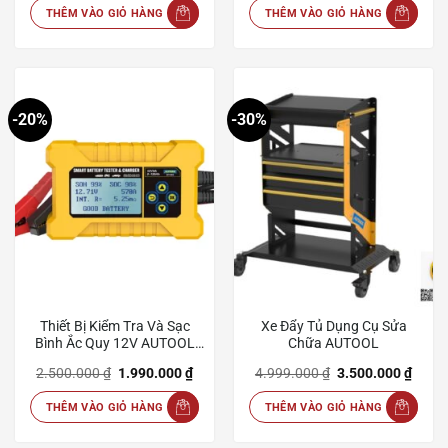
là:
tại
là:
tại
THÊM VÀO GIỎ HÀNG
THÊM VÀO GIỎ HÀNG
4.500.000 ₫.
là:
2.900.000 ₫.
là:
3.250.000 ₫.
2.500
-20%
-30%
Thiết Bị Kiểm Tra Và Sạc
Xe Đẩy Tủ Dụng Cụ Sửa
Bình Ắc Quy 12V AUTOOL
Chữa AUTOOL
BT380
Giá
Giá
Giá
Giá
2.500.000
₫
1.990.000
₫
4.999.000
₫
3.500.000
₫
gốc
hiện
gốc
hiện
là:
tại
là:
tại
THÊM VÀO GIỎ HÀNG
THÊM VÀO GIỎ HÀNG
2.500.000 ₫.
là:
4.999.000 ₫.
là:
1.990.000 ₫.
3.500