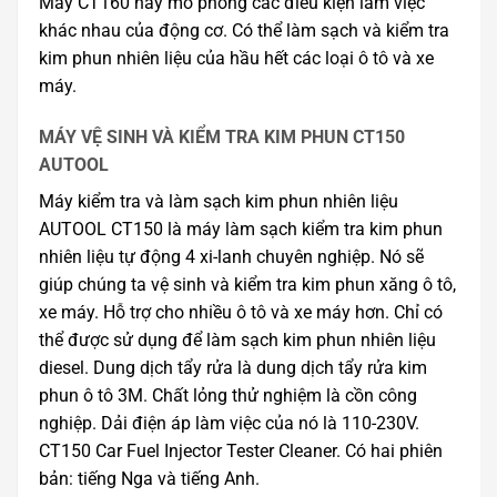
Máy CT160 này mô phỏng các điều kiện làm việc
khác nhau của động cơ. Có thể làm sạch và kiểm tra
kim phun nhiên liệu của hầu hết các loại ô tô và xe
máy.
MÁY VỆ SINH VÀ KIỂM TRA KIM PHUN CT150
AUTOOL
Máy kiểm tra và làm sạch kim phun nhiên liệu
AUTOOL CT150 là máy làm sạch kiểm tra kim phun
nhiên liệu tự động 4 xi-lanh chuyên nghiệp. Nó sẽ
giúp chúng ta vệ sinh và kiểm tra kim phun xăng ô tô,
xe máy. Hỗ trợ cho nhiều ô tô và xe máy hơn. Chỉ có
thể được sử dụng để làm sạch kim phun nhiên liệu
diesel. Dung dịch tẩy rửa là dung dịch tẩy rửa kim
phun ô tô 3M. Chất lỏng thử nghiệm là cồn công
nghiệp. Dải điện áp làm việc của nó là 110-230V.
CT150 Car Fuel Injector Tester Cleaner. Có hai phiên
bản: tiếng Nga và tiếng Anh.