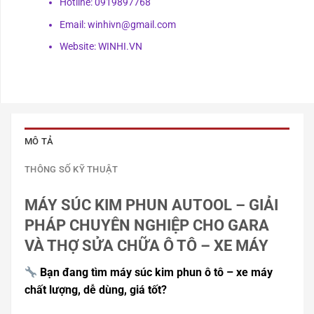
Hotline: 0919897768
Email: winhivn@gmail.com
Website: WINHI.VN
MÔ TẢ
THÔNG SỐ KỸ THUẬT
MÁY SÚC KIM PHUN AUTOOL – GIẢI
PHÁP CHUYÊN NGHIỆP CHO GARA
VÀ THỢ SỬA CHỮA Ô TÔ – XE MÁY
Bạn đang tìm máy súc kim phun ô tô – xe máy
chất lượng, dễ dùng, giá tốt?