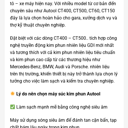
tô – xe máy hiện nay. Với nhiều model từ cơ bản đến
chuyên sâu như Autool CT400, CT500, CT60, CT150
đây là lựa chọn hoàn hảo cho gara, xưởng dịch vụ và
thợ kỹ thuật chuyên nghiệp.
Đặt biệt với các dòng CT400 – CT500.. tích hợp công
nghệ truyền động kim phun nhiên liệu GDI mới nhất
và tương thích với cả kim phun nhiên liệu tiêu chuẩn
và kim phun cao cấp từ các thương hiệu như
Mercedes-Benz, BMW, Audi và Porsche. nhiên liệu
trên thị trường, khiến thiết bị này trở thành lựa chọn lý
tưởng cho việc làm sạch và kiểm tra chuyên nghiệp.
Lý do nên chọn máy súc kim phun Autool
Làm sạch mạnh mẽ bằng công nghệ siêu âm
Máy sử dụng sóng siêu âm để đánh tan cặn bẩn, tạp
chất bám lâu ngày trong kim phun.