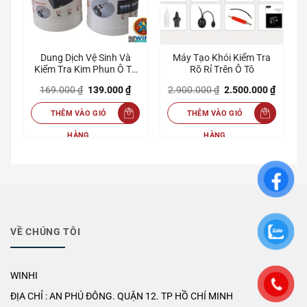
Dung Dịch Vệ Sinh Và
Máy Tạo Khói Kiểm Tra
Kiểm Tra Kim Phun Ô Tô
Rõ Rỉ Trên Ô Tô
Xe Máy
Giá
Giá
Giá
Giá
Giá
₫
169.000
₫
139.000
₫
2.900.000
₫
2.500.000
₫
hiện
gốc
hiện
gốc
hiện
tại
là:
tại
là:
tại
THÊM VÀO GIỎ
THÊM VÀO GIỎ
₫.
là:
169.000 ₫.
là:
2.900.000 ₫.
là:
3.500.000 ₫.
139.000 ₫.
2.500.0
HÀNG
HÀNG
VỀ CHÚNG TÔI
WINHI
ĐỊA CHỈ : AN PHÚ ĐÔNG. QUẬN 12. TP HỒ CHÍ MINH