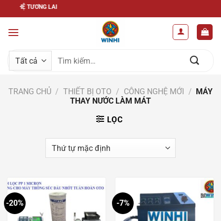
Bỏ
G NGHỆ TƯƠNG LAI
qua
nội
dung
Tìm
kiếm:
TRANG CHỦ
/
THIẾT BỊ OTO
/
CÔNG NGHỆ MỚI
/
MÁY
THAY NƯỚC LÀM MÁT
LỌC
-20%
-7%