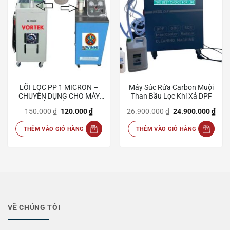
LÕI LỌC PP 1 MICRON –
Máy Súc Rửa Carbon Muội
CHUYÊN DỤNG CHO MÁY
Than Bầu Lọc Khí Xả DPF
LỌC DẦU TUẦN HOÀN
Giá
Giá
Giá
Giá
150.000
₫
120.000
₫
26.900.000
₫
24.900.000
₫
gốc
hiện
gốc
hiện
là:
tại
là:
tại
THÊM VÀO GIỎ HÀNG
THÊM VÀO GIỎ HÀNG
150.000 ₫.
là:
26.900.000 ₫.
là:
120.000 ₫.
24.9
VỀ CHÚNG TÔI