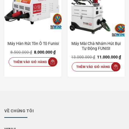
Máy Hàn Rút Tôn Ô Tô Funisi
Máy Mài Chà Nhám Hút Bụi
Tự Động FUNISI
Giá
Giá
8.500.000
₫
8.000.000
₫
gốc
hiện
Giá
Giá
13.000.000
₫
11.000.000
₫
là:
tại
gốc
hiện
THÊM VÀO GIỎ HÀNG
8.500.000 ₫.
là:
là:
tại
8.000.000 ₫.
THÊM VÀO GIỎ HÀNG
13.000.000 ₫.
là:
11.0
VỀ CHÚNG TÔI