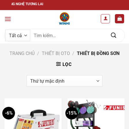
Bỏ
ẦU CÔNG NGHỆ TƯƠNG LAI
qua
nội
dung
Tìm
kiếm:
TRANG CHỦ
/
THIẾT BỊ OTO
/
THIẾT BỊ ĐỒNG SƠN
LỌC
-6%
-15%