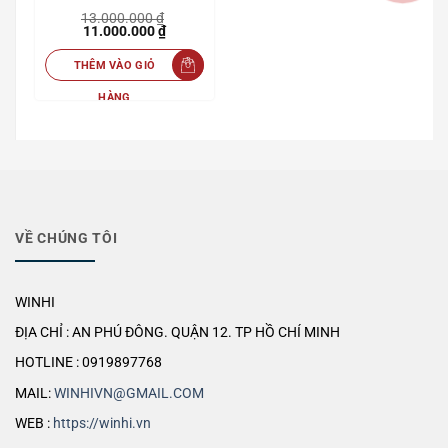
13.000.000
₫
Giá
Giá
11.000.000
₫
gốc
hiện
là:
tại
THÊM VÀO GIỎ
13.000.000 ₫.
là:
11.000.000 ₫.
HÀNG
VỀ CHÚNG TÔI
WINHI
ĐỊA CHỈ : AN PHÚ ĐÔNG. QUẬN 12. TP HỒ CHÍ MINH
HOTLINE : 0919897768
MAIL:
WINHIVN@GMAIL.COM
WEB :
https://winhi.vn