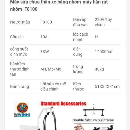
Máy sửa chữa thân xe bằng nhôm-máy hàn rút
nhôm F8100
Điện áp
220V/tùy
Người mẫu
F8100
đầu vào
chỉnh
lớp cách
Cầu chì
10A
H
nhiệt
công suất
điện
3KW
120000uf
định mức
dung
hànKích
trọng
thước đinh
M4/M5/M6
40kg
lượng
tán
Lời hứa có thể
Kích
Bánh răng
51X32X81cm
điều chỉnh
thước