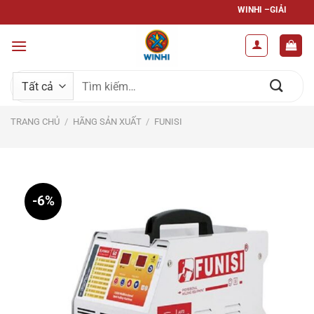
Bỏ
WINHI –GIẢI PHÁP TOÀN DIỆN – Đ
qua
nội
dung
Tìm
kiếm:
TRANG CHỦ
/
HÃNG SẢN XUẤT
/
FUNISI
-6%