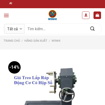
Bỏ
WINHI –GIẢ
qua
nội
dung
Tìm
kiếm:
TRANG CHỦ
/
HÃNG SẢN XUẤT
/
WINHI
-14%