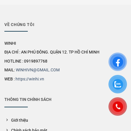
VỀ CHÚNG TÔI
WINHI
ĐỊA CHỈ : AN PHÚ ĐÔNG. QUẬN 12. TP HỒ CHÍ MINH
HOTLINE : 0919897768
MAIL:
WINHIVN@GMAIL.COM
WEB :
https://winhi.vn
THÔNG TIN CHÍNH SÁCH
Giới thiệu
Chính sách bảo mật