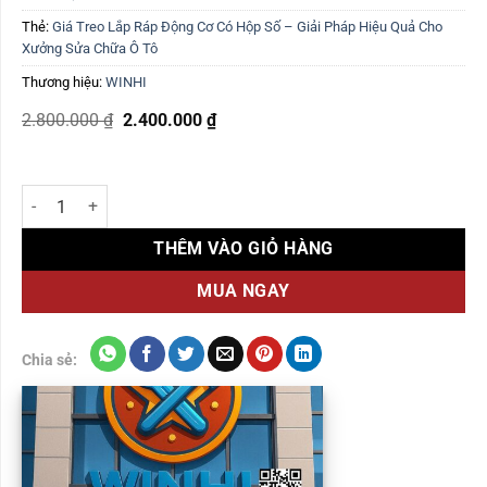
Thẻ:
Giá Treo Lắp Ráp Động Cơ Có Hộp Số – Giải Pháp Hiệu Quả Cho
Xưởng Sửa Chữa Ô Tô
Thương hiệu:
WINHI
Giá
Giá
2.800.000
₫
2.400.000
₫
gốc
hiện
là:
tại
2.800.000 ₫.
là:
2.400.000 ₫.
Giá Treo Lắp Ráp Động Cơ Có Hộp Số số lượng
THÊM VÀO GIỎ HÀNG
MUA NGAY
Chia sẻ: