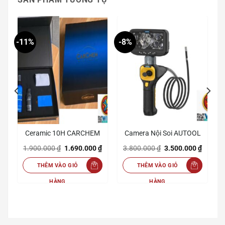
-11%
-8%
S
Ceramic 10H CARCHEM
Camera Nội Soi AUTOOL
Giá
Giá
Giá
Giá
1.900.000
₫
1.690.000
₫
3.800.000
₫
3.500.000
₫
gốc
hiện
gốc
hiện
Giá
₫
là:
tại
là:
tại
hiện
THÊM VÀO GIỎ
THÊM VÀO GIỎ
1.900.000 ₫.
là:
3.800.000 ₫.
là:
tại
1.690.000 ₫.
3.500.0
₫.
là:
HÀNG
HÀNG
7.800.000 ₫.