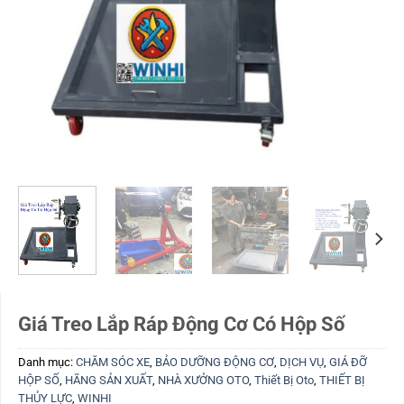
Giá Treo Lắp Ráp Động Cơ Có Hộp Số
Danh mục:
CHĂM SÓC XE
,
BẢO DƯỠNG ĐỘNG CƠ
,
DỊCH VỤ
,
GIÁ ĐỠ
HỘP SỐ
,
HÃNG SẢN XUẤT
,
NHÀ XƯỞNG OTO
,
Thiết Bị Oto
,
THIẾT BỊ
THỦY LỰC
,
WINHI