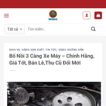
Bỏ
WINHI –GIẢI P
qua
nội
dung
Tìm
kiếm:
DỊCH VỤ
,
HÃNG SẢN XUẤT
,
TIN TỨC
,
VIDEO HƯỚNG DẪN
Bố Nồi 3 Càng Xe Máy – Chính Hãng,
Giá Tốt, Bán Lẻ,Thu Cũ Đổi Mới