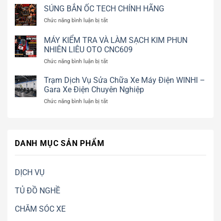
Bắn
SÚNG BẮN ỐC TECH CHÍNH HÃNG
hãng
Đá
|
ở
Chức năng bình luận bị tắt
Khô
Vệ
SÚNG
CO2
sinh
BẮN
MÁY KIỂM TRA VÀ LÀM SẠCH KIM PHUN
Chính
kim
ỐC
NHIÊN LIÊU OTO CNC609
Hãng
phun
TECH
WICOSIN
GDI,
ở
Chức năng bình luận bị tắt
CHÍNH
W9000
EFI
MÁY
HÃNG
Vệ
|
KIỂM
Trạm Dịch Vụ Sửa Chữa Xe Máy Điện WINHI –
Sinh
WINHI
TRA
Gara Xe Điện Chuyên Nghiệp
Động
VÀ
Cơ,
ở
Chức năng bình luận bị tắt
LÀM
Khoang
Trạm
SẠCH
Máy,
Dịch
KIM
Khuôn
Vụ
PHUN
Mẫu
Sửa
NHIÊN
Không
DANH MỤC SẢN PHẨM
Chữa
LIÊU
Cần
Xe
OTO
Tháo
Máy
CNC609
Máy
Điện
DỊCH VỤ
WINHI
–
TỦ ĐỒ NGHỀ
Gara
Xe
CHĂM SÓC XE
Điện
Chuyên