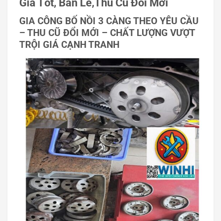
Giá Tốt, Bán Lẻ,Thu Cũ Đổi Mới
GIA CÔNG BỐ NỒI 3 CÀNG THEO YÊU CẦU
– THU CŨ ĐỔI MỚI – CHẤT LƯỢNG VƯỢT
TRỘI GIÁ CẠNH TRANH