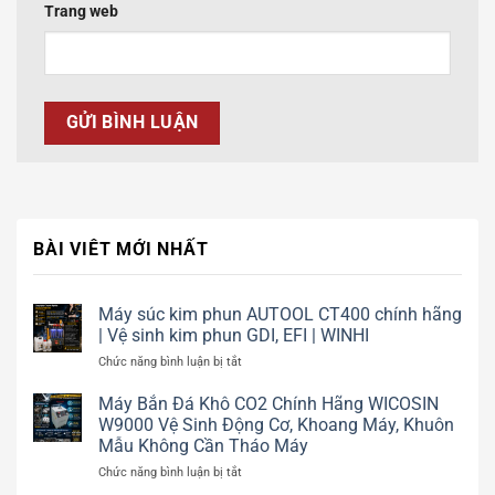
Trang web
BÀI VIÊT MỚI NHẤT
Máy súc kim phun AUTOOL CT400 chính hãng
| Vệ sinh kim phun GDI, EFI | WINHI
ở
Chức năng bình luận bị tắt
Máy
súc
Máy Bắn Đá Khô CO2 Chính Hãng WICOSIN
kim
W9000 Vệ Sinh Động Cơ, Khoang Máy, Khuôn
phun
Mẫu Không Cần Tháo Máy
AUTOOL
ở
Chức năng bình luận bị tắt
CT400
Máy
chính