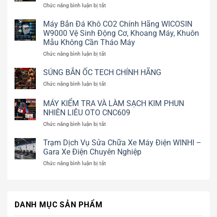
ở
Chức năng bình luận bị tắt
Máy
súc
Máy Bắn Đá Khô CO2 Chính Hãng WICOSIN
kim
W9000 Vệ Sinh Động Cơ, Khoang Máy, Khuôn
phun
Mẫu Không Cần Tháo Máy
AUTOOL
ở
Chức năng bình luận bị tắt
CT400
Máy
chính
Bắn
SÚNG BẮN ỐC TECH CHÍNH HÃNG
hãng
Đá
|
ở
Chức năng bình luận bị tắt
Khô
Vệ
SÚNG
CO2
sinh
BẮN
MÁY KIỂM TRA VÀ LÀM SẠCH KIM PHUN
Chính
kim
ỐC
NHIÊN LIÊU OTO CNC609
Hãng
phun
TECH
WICOSIN
GDI,
ở
Chức năng bình luận bị tắt
CHÍNH
W9000
EFI
MÁY
HÃNG
Vệ
|
KIỂM
Trạm Dịch Vụ Sửa Chữa Xe Máy Điện WINHI –
Sinh
WINHI
TRA
Gara Xe Điện Chuyên Nghiệp
Động
VÀ
Cơ,
ở
Chức năng bình luận bị tắt
LÀM
Khoang
Trạm
SẠCH
Máy,
Dịch
KIM
Khuôn
Vụ
PHUN
Mẫu
Sửa
NHIÊN
Không
DANH MỤC SẢN PHẨM
Chữa
LIÊU
Cần
Xe
OTO