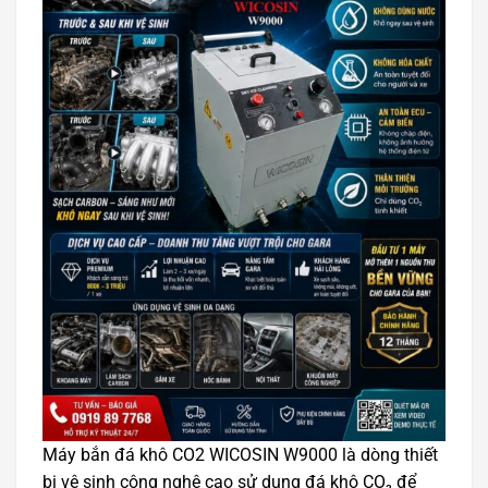
Máy bắn đá khô CO2 WICOSIN W9000 là dòng thiết
bị vệ sinh công nghệ cao sử dụng đá khô CO₂ để