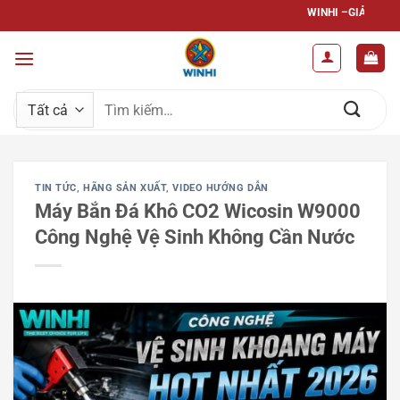
Bỏ
WINHI –GIẢI PHÁP TOÀN DIỆN –
qua
nội
dung
Tìm
kiếm:
TIN TỨC
,
HÃNG SẢN XUẤT
,
VIDEO HƯỚNG DẪN
Máy Bắn Đá Khô CO2 Wicosin W9000
Công Nghệ Vệ Sinh Không Cần Nước