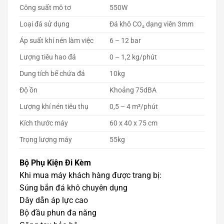
Công suất mô tơ
550W
Loại đá sử dụng
Đá khô CO₂ dạng viên 3mm
Áp suất khí nén làm việc
6 – 12 bar
Lượng tiêu hao đá
0 – 1,2 kg/phút
Dung tích bể chứa đá
10kg
Độ ồn
Khoảng 75dBA
Lượng khí nén tiêu thụ
0,5 – 4 m³/phút
Kích thước máy
60 x 40 x 75 cm
Trọng lượng máy
55kg
Bộ Phụ Kiện Đi Kèm
Khi mua máy khách hàng được trang bị:
Súng bắn đá khô chuyên dụng
Dây dẫn áp lực cao
Bộ đầu phun đa năng