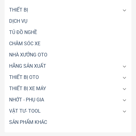
Tháo
Máy
CNC609
Máy
Điện
THIẾT BỊ
WINHI
–
DỊCH VỤ
Gara
Xe
TỦ ĐỒ NGHỀ
Điện
Chuyên
CHĂM SÓC XE
Nghiệp
NHÀ XƯỞNG OTO
HÃNG SẢN XUẤT
THIẾT BỊ OTO
THIẾT BỊ XE MÁY
NHỚT - PHỤ GIA
VẬT TƯ- TOOL
SẢN PHẨM KHÁC