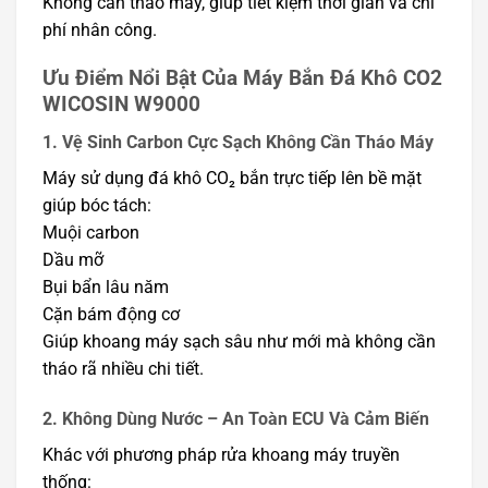
Không cần tháo máy, giúp tiết kiệm thời gian và chi
phí nhân công.
Ưu Điểm Nổi Bật Của Máy Bắn Đá Khô CO2
WICOSIN W9000
1. Vệ Sinh Carbon Cực Sạch Không Cần Tháo Máy
Máy sử dụng đá khô CO₂ bắn trực tiếp lên bề mặt
giúp bóc tách:
Muội carbon
Dầu mỡ
Bụi bẩn lâu năm
Cặn bám động cơ
Giúp khoang máy sạch sâu như mới mà không cần
tháo rã nhiều chi tiết.
2. Không Dùng Nước – An Toàn ECU Và Cảm Biến
Khác với phương pháp rửa khoang máy truyền
thống: