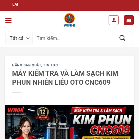
Bỏ
WINHI –G
qua
nội
dung
Tìm
kiếm:
HÃNG SẢN XUẤT
,
TIN TỨC
MÁY KIỂM TRA VÀ LÀM SẠCH KIM
PHUN NHIÊN LIÊU OTO CNC609