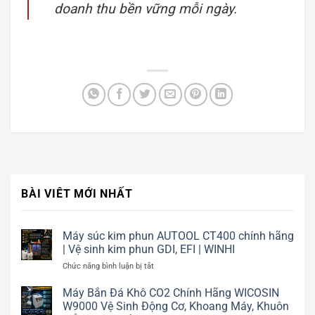
doanh thu bền vững mỗi ngày.
BÀI VIÊT MỚI NHẤT
Máy súc kim phun AUTOOL CT400 chính hãng
| Vệ sinh kim phun GDI, EFI | WINHI
ở
Chức năng bình luận bị tắt
Máy
súc
Máy Bắn Đá Khô CO2 Chính Hãng WICOSIN
kim
W9000 Vệ Sinh Động Cơ, Khoang Máy, Khuôn
phun