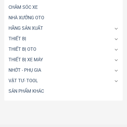
Xe
CHĂM SÓC XE
Điện
Chuyên
NHÀ XƯỞNG OTO
Nghiệp
HÃNG SẢN XUẤT
THIẾT BỊ
THIẾT BỊ OTO
THIẾT BỊ XE MÁY
NHỚT - PHỤ GIA
VẬT TƯ- TOOL
SẢN PHẨM KHÁC