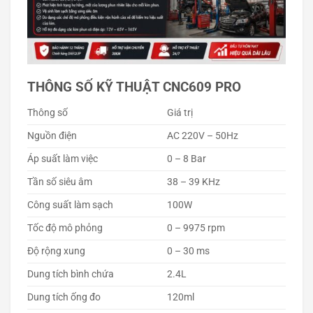
THÔNG SỐ KỸ THUẬT CNC609 PRO
Thông số
Giá trị
Nguồn điện
AC 220V – 50Hz
Áp suất làm việc
0 – 8 Bar
Tần số siêu âm
38 – 39 KHz
Công suất làm sạch
100W
Tốc độ mô phỏng
0 – 9975 rpm
Độ rộng xung
0 – 30 ms
Dung tích bình chứa
2.4L
Dung tích ống đo
120ml