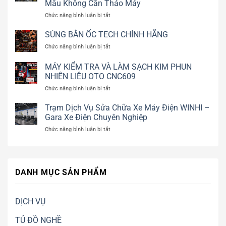
Mẫu Không Cần Tháo Máy
AUTOOL
ở
Chức năng bình luận bị tắt
CT400
Máy
chính
Bắn
SÚNG BẮN ỐC TECH CHÍNH HÃNG
hãng
Đá
|
ở
Chức năng bình luận bị tắt
Khô
Vệ
SÚNG
CO2
sinh
BẮN
MÁY KIỂM TRA VÀ LÀM SẠCH KIM PHUN
Chính
kim
ỐC
NHIÊN LIÊU OTO CNC609
Hãng
phun
TECH
WICOSIN
GDI,
ở
Chức năng bình luận bị tắt
CHÍNH
W9000
EFI
MÁY
HÃNG
Vệ
|
KIỂM
Trạm Dịch Vụ Sửa Chữa Xe Máy Điện WINHI –
Sinh
WINHI
TRA
Gara Xe Điện Chuyên Nghiệp
Động
VÀ
Cơ,
ở
Chức năng bình luận bị tắt
LÀM
Khoang
Trạm
SẠCH
Máy,
Dịch
KIM
Khuôn
Vụ
PHUN
Mẫu
Sửa
NHIÊN
Không
DANH MỤC SẢN PHẨM
Chữa
LIÊU
Cần
Xe
OTO
Tháo
Máy
CNC609
Máy
Điện
DỊCH VỤ
WINHI
–
TỦ ĐỒ NGHỀ
Gara