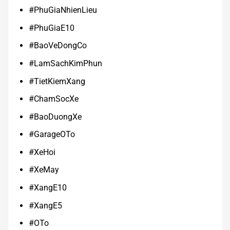
#PhuGiaNhienLieu
#PhuGiaE10
#BaoVeDongCo
#LamSachKimPhun
#TietKiemXang
#ChamSocXe
#BaoDuongXe
#GarageOTo
#XeHoi
#XeMay
#XangE10
#XangE5
#OTo