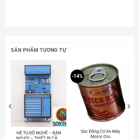
SẢN PHẨM TƯƠNG TỰ
-14%
Súc Động Cơ Xe Máy
HỆ TỦ ĐỒ NGHỀ – BÀN
Motor Oto
NGUỘI – THIẾT BỊ CẦM