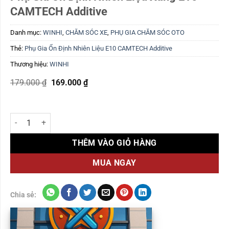
CAMTECH Additive
Danh mục:
WINHI
,
CHĂM SÓC XE
,
PHỤ GIA CHĂM SÓC OTO
Thẻ:
Phụ Gia Ổn Định Nhiên Liệu E10 CAMTECH Additive
Thương hiệu:
WINHI
Giá
Giá
179.000
₫
169.000
₫
gốc
hiện
là:
tại
179.000 ₫.
là:
169.000 ₫.
Phụ Gia Ổn Định Nhiên Liệu Xăng E10 CAMTECH Additive số lượng
THÊM VÀO GIỎ HÀNG
MUA NGAY
Chia sẻ: