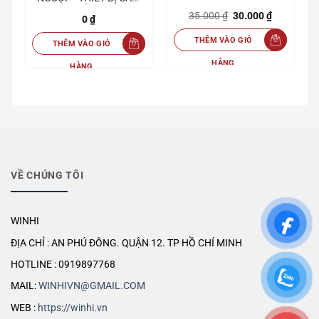
TAY GIÁ TỐT NHẤT THỊ
Giá
Giá
35.000
₫
30.000
₫
iá
0
₫
TRƯỜNG
gốc
hiện
iện
là:
tại
ại
THÊM VÀO GIỎ
35.000 ₫.
là:
THÊM VÀO GIỎ
à:
30.000 ₫.
39.000 ₫.
HÀNG
HÀNG
VỀ CHÚNG TÔI
WINHI
ĐỊA CHỈ : AN PHÚ ĐÔNG. QUẬN 12. TP HỒ CHÍ MINH
HOTLINE : 0919897768
MAIL:
WINHIVN@GMAIL.COM
WEB :
https://winhi.vn