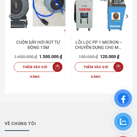
CUỘN DÂY HƠI RÚT TỰ
LÕI LỌC PP 1 MICRON –
ĐỘNG 15M
CHUYÊN DỤNG CHO MÁY
Giá
₫
LỌC DẦU TUẦN HOÀN
hiện
Giá
Giá
Giá
Giá
1.650.000
₫
1.500.000
₫
150.000
₫
120.000
₫
tại
gốc
hiện
gốc
hiện
₫.
là:
là:
tại
là:
tại
1.690.000 ₫.
THÊM VÀO GIỎ
THÊM VÀO GIỎ
1.650.000 ₫.
là:
150.000 ₫.
là:
1.500.000 ₫.
120.000 
HÀNG
HÀNG
VỀ CHÚNG TÔI