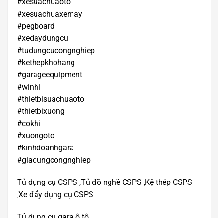
#xesuachuaoto
#xesuachuaxemay
#pegboard
#xedaydungcu
#tudungcucongnghiep
#kethepkhohang
#garageequipment
#winhi
#thietbisuachuaoto
#thietbixuong
#cokhi
#xuongoto
#kinhdoanhgara
#giadungcongnghiep
Tủ dụng cụ CSPS ,Tủ đồ nghề CSPS ,Kệ thép CSPS
,Xe đẩy dụng cụ CSPS
Tủ dụng cụ gara ô tô