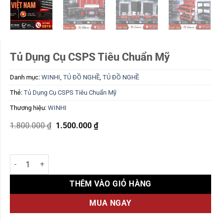
Tủ Dụng Cụ CSPS Tiêu Chuẩn Mỹ
Danh mục:
WINHI
,
TỦ ĐỒ NGHỀ
,
TỦ ĐỒ NGHỀ
Thẻ:
Tủ Dụng Cụ CSPS Tiêu Chuẩn Mỹ
Thương hiệu:
WINHI
Giá
Giá
1.800.000
₫
1.500.000
₫
gốc
hiện
là:
tại
1.800.000 ₫.
là:
1.500.000 ₫.
Tủ Dụng Cụ CSPS Tiêu Chuẩn Mỹ số lượng
THÊM VÀO GIỎ HÀNG
MUA NGAY