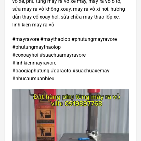
vỏ xe, phụ tùng máy ra vỏ xe máy, máy ra vỏ ô tô,
sửa máy ra vỏ không xoay, máy ra vỏ xì hơi, hướng
dẫn thay cổ xoay hơi, sửa chữa máy tháo lốp xe,
linh kiện máy ra vỏ
#mayravore #maythaolop #phutungmayravore
#phutungmaythaolop
#coxoayhoi #suachuamayravore
#linhkienmayravore
#baogiaphutung #garaoto #suachuaxemay
#nhucaumuanhieu
Trình
chơi
Video