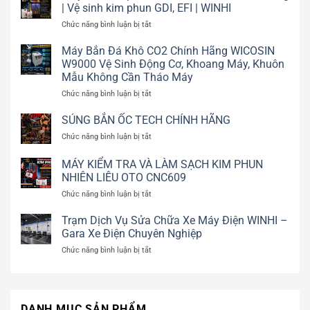
| Vệ sinh kim phun GDI, EFI | WINHI
ở
Chức năng bình luận bị tắt
Máy
súc
Máy Bắn Đá Khô CO2 Chính Hãng WICOSIN
kim
W9000 Vệ Sinh Động Cơ, Khoang Máy, Khuôn
phun
Mẫu Không Cần Tháo Máy
AUTOOL
ở
Chức năng bình luận bị tắt
CT400
Máy
chính
Bắn
SÚNG BẮN ỐC TECH CHÍNH HÃNG
hãng
Đá
|
ở
Chức năng bình luận bị tắt
Khô
Vệ
SÚNG
CO2
sinh
BẮN
MÁY KIỂM TRA VÀ LÀM SẠCH KIM PHUN
Chính
kim
ỐC
NHIÊN LIÊU OTO CNC609
Hãng
phun
TECH
WICOSIN
GDI,
ở
Chức năng bình luận bị tắt
CHÍNH
W9000
EFI
MÁY
HÃNG
Vệ
|
KIỂM
Trạm Dịch Vụ Sửa Chữa Xe Máy Điện WINHI –
Sinh
WINHI
TRA
Gara Xe Điện Chuyên Nghiệp
Động
VÀ
Cơ,
ở
Chức năng bình luận bị tắt
LÀM
Khoang
Trạm
SẠCH
Máy,
Dịch
KIM
Khuôn
Vụ
PHUN
Mẫu
Sửa
NHIÊN
Không
DANH MỤC SẢN PHẨM
Chữa