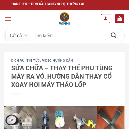
Bỏ
OÀN DIỆN – ĐÓN ĐẦU CÔNG NGHỆ TƯƠNG LAI
qua
nội
dung
Tìm
kiếm:
DỊCH VỤ
,
TIN TỨC
,
VIDEO HƯỚNG DẪN
SỬA CHỮA – THAY THẾ PHỤ TÙNG
MÁY RA VỎ, HƯỚNG DẪN THAY CỔ
XOAY HƠI MÁY THÁO LỐP