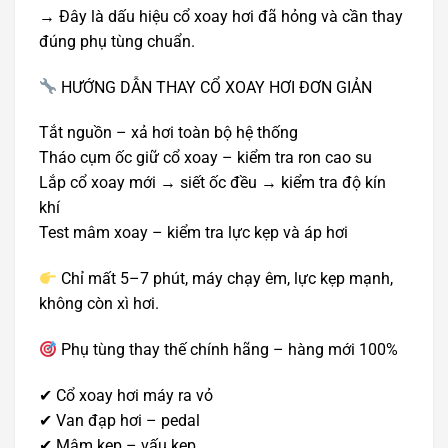
→ Đây là dấu hiệu cổ xoay hơi đã hỏng và cần thay
đúng phụ tùng chuẩn.
HƯỚNG DẪN THAY CỔ XOAY HƠI ĐƠN GIẢN
Tắt nguồn – xả hơi toàn bộ hệ thống
Tháo cụm ốc giữ cổ xoay – kiểm tra ron cao su
Lắp cổ xoay mới → siết ốc đều → kiểm tra độ kín
khí
Test mâm xoay – kiểm tra lực kẹp và áp hơi
Chỉ mất 5–7 phút, máy chạy êm, lực kẹp mạnh,
không còn xì hơi.
Phụ tùng thay thế chính hãng – hàng mới 100%
✔ Cổ xoay hơi máy ra vỏ
✔ Van đạp hơi – pedal
✔ Mâm kẹp – vấu kẹp