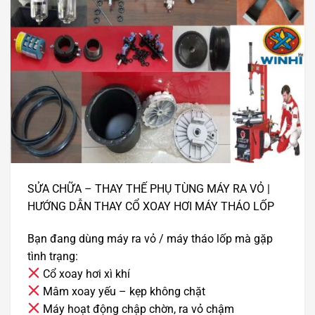
SỬA CHỮA – THAY THẾ PHỤ TÙNG MÁY RA VỎ |
HƯỚNG DẪN THAY CỔ XOAY HƠI MÁY THÁO LỐP
Bạn đang dùng máy ra vỏ / máy tháo lốp mà gặp
tình trạng:
Cổ xoay hơi xì khí
Mâm xoay yếu – kẹp không chặt
Máy hoạt động chập chờn, ra vỏ chậm