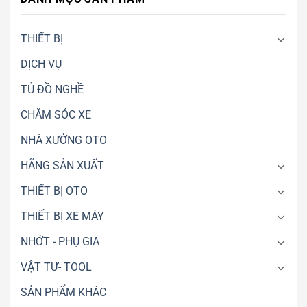
LIÊU
Cần
Xe
OTO
Tháo
Máy
CNC609
Máy
Điện
THIẾT BỊ
WINHI
–
DỊCH VỤ
Gara
Xe
TỦ ĐỒ NGHỀ
Điện
Chuyên
CHĂM SÓC XE
Nghiệp
NHÀ XƯỞNG OTO
HÃNG SẢN XUẤT
THIẾT BỊ OTO
THIẾT BỊ XE MÁY
NHỚT - PHỤ GIA
VẬT TƯ- TOOL
SẢN PHẨM KHÁC