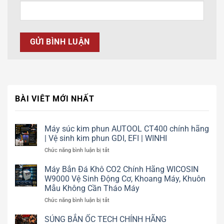
BÀI VIÊT MỚI NHẤT
Máy súc kim phun AUTOOL CT400 chính hãng
| Vệ sinh kim phun GDI, EFI | WINHI
ở
Chức năng bình luận bị tắt
Máy
súc
Máy Bắn Đá Khô CO2 Chính Hãng WICOSIN
kim
W9000 Vệ Sinh Động Cơ, Khoang Máy, Khuôn
phun
Mẫu Không Cần Tháo Máy
AUTOOL
ở
Chức năng bình luận bị tắt
CT400
Máy
chính
Bắn
SÚNG BẮN ỐC TECH CHÍNH HÃNG
hãng