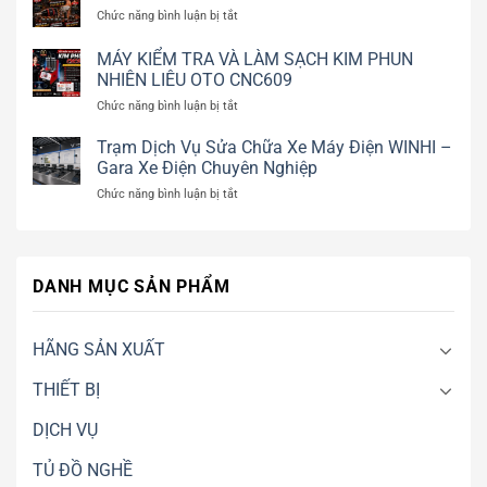
Đá
|
ở
Chức năng bình luận bị tắt
Khô
Vệ
SÚNG
CO2
sinh
BẮN
MÁY KIỂM TRA VÀ LÀM SẠCH KIM PHUN
Chính
kim
ỐC
NHIÊN LIÊU OTO CNC609
Hãng
phun
TECH
WICOSIN
GDI,
ở
Chức năng bình luận bị tắt
CHÍNH
W9000
EFI
MÁY
HÃNG
Vệ
|
KIỂM
Trạm Dịch Vụ Sửa Chữa Xe Máy Điện WINHI –
Sinh
WINHI
TRA
Gara Xe Điện Chuyên Nghiệp
Động
VÀ
Cơ,
ở
Chức năng bình luận bị tắt
LÀM
Khoang
Trạm
SẠCH
Máy,
Dịch
KIM
Khuôn
Vụ
PHUN
Mẫu
Sửa
NHIÊN
Không
DANH MỤC SẢN PHẨM
Chữa
LIÊU
Cần
Xe
OTO
Tháo
Máy
CNC609
Máy
Điện
HÃNG SẢN XUẤT
WINHI
–
THIẾT BỊ
Gara
Xe
DỊCH VỤ
Điện
Chuyên
TỦ ĐỒ NGHỀ
Nghiệp